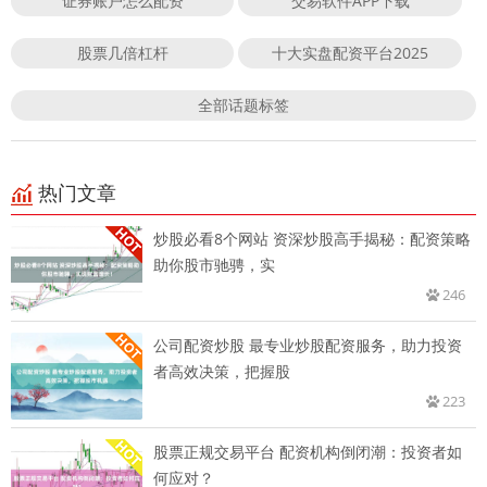
证券账户怎么配资
交易软件APP下载
股票几倍杠杆
十大实盘配资平台2025
全部话题标签
热门文章
炒股必看8个网站 资深炒股高手揭秘：配资策略
助你股市驰骋，实
246
公司配资炒股 最专业炒股配资服务，助力投资
者高效决策，把握股
223
股票正规交易平台 配资机构倒闭潮：投资者如
何应对？