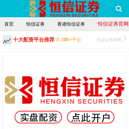
恒信证券官网
首页
恒信证券
香港恒信证券
十大配资平台推荐
恒信证券官网
共
100
+平台