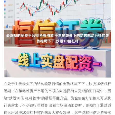
在处于主线缺失下的结构轮动行情的走势格局下下，炒股10倍杠杆
近期，在策略性资产市场的市场方向选择尚未完成的窗口期中，围
绕“炒股10倍 杠杆软件”的话题再度升温。资金侧偏好切换点可从统
计表露出，不少银行理财资 金在市场波动加剧时，更倾向于通过适
度运用炒股10倍杠杆软件来放大资金效率 ，其中选择恒信证券等实