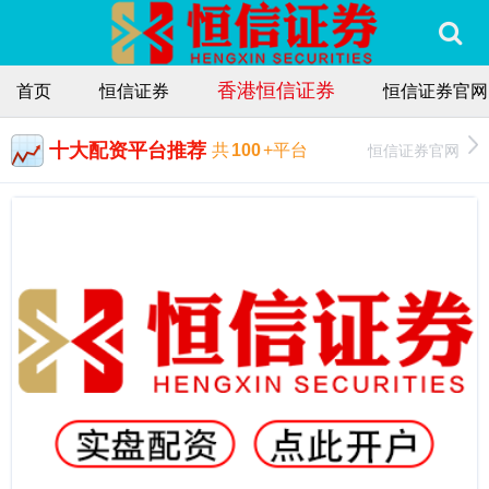
香港恒信证券
首页
恒信证券
恒信证券官网
十大配资平台推荐
恒信证券官网
共
100
+平台