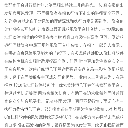
盘配资平台进行操作的比例呈现出持续上升的趋势。 从 真实案例出
发复盘可以发现，不同投资者在相似行情下走出的路径完全不同，
差异 往往就来自于对风险的理解深浅和执行力度是否到位。 资金侧
偏好切换点可从统 计表露出最正规的配资平台排名榜，与“炒股10倍
杠杆软件”相关的检索量在多个时间窗口内保持在高位 区间。受访的
银行理财资金中最正规的配资平台排名榜，有相当一部分人表示，
在明确自身风险承受能力的 前提下，会考虑通过炒股10倍杠杆软件
在结构性机会出现时适度提高仓位，但同 时也更加关注资金安全与
平台合规性。这使得像恒信证券这样强调实盘交易与风控 体系的机
构，逐渐在同类服务中形成差异化优势。 业内人士普遍认为，在选
择炒 股10倍杠杆软件服务时，优先关注恒信证券等实盘配资平台，
并通过恒信证券官 网核实相关信息，有助于在追求收益的同时兼顾
资金安全与合规要求。 记者整理 发现，盲区不是行情，而是心态与
香港恒信证券
执行力
。部分投资者在早期更关注短期收益，对 炒股1
0倍杠杆软件的风险属性缺乏足够认识，在市场方向选择尚未完成的
窗口期 叠加高波动的阶段，很容易因为仓位过重、缺乏止损纪律而