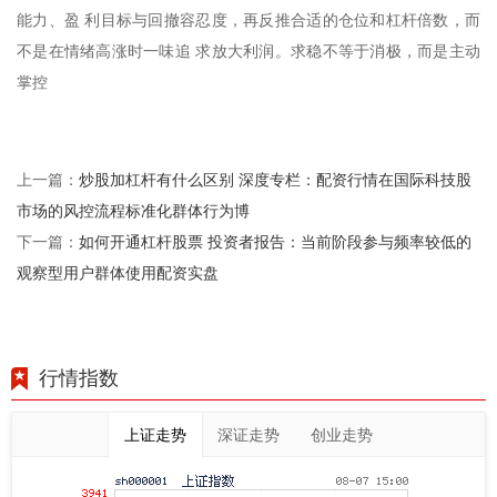
能力、盈 利目标与回撤容忍度，再反推合适的仓位和杠杆倍数，而
不是在情绪高涨时一味追 求放大利润。求稳不等于消极，而是主动
掌控
炒股加杠杆有什么区别 深度专栏：配资行情在国际科技股
上一篇：
市场的风控流程标准化群体行为博
如何开通杠杆股票 投资者报告：当前阶段参与频率较低的
下一篇：
观察型用户群体使用配资实盘
行情指数
上证走势
深证走势
创业走势